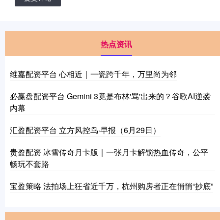
热点资讯
维嘉配资平台 心相近｜一瓷跨千年，万里尚为邻
必赢盘配资平台 Gemini 3竟是布林'骂'出来的？谷歌AI逆袭
内幕
汇盈配资平台 立方风控鸟·早报（6月29日）
贵盈配资 冰雪传奇月卡版｜一张月卡解锁热血传奇，公平
畅玩不套路
宝盈策略 法拍场上狂省近千万，杭州购房者正在悄悄“抄底”