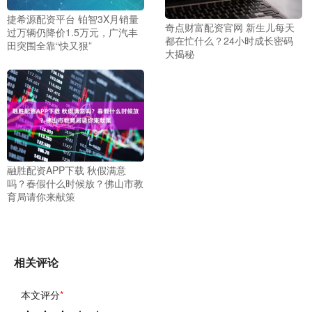
捷希源配资平台 铂智3X月销量
奇点财富配资官网 新生儿每天
过万辆仍降价1.5万元，广汽丰
都在忙什么？24小时成长密码
田突围全靠“快又狠”
大揭秘
融胜配资APP下载 秋假满意
吗？春假什么时候放？佛山市教
育局请你来献策
相关评论
本文评分
*