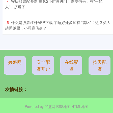
​安庆股票配资网 排队2小时没进门！网友惊呆：有“一亿
4
人”，挤爆了
​什么是股票杠杆APP下载 午睡好处多却有 “雷区”！这 2 类人
5
越睡越累，小憩竟伤身？
兴盛网
安全配
在线配
按天配
资开户
资
资
友情链接：
Powered by
兴盛网
RSS地图
HTML地图