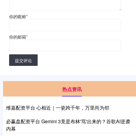
你的昵称
*
你的邮箱
*
提交评论
热点资讯
维嘉配资平台 心相近｜一瓷跨千年，万里尚为邻
必赢盘配资平台 Gemini 3竟是布林'骂'出来的？谷歌AI逆袭
内幕