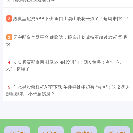
​必赢盘配资APP下载 里口山漫山繁花开炸了！这周末快冲！
2
​天宇配资官网平台 康隆达：股东计划减持不超过3%公司股
3
份
​安庆股票配资网 排队2小时没进门！网友惊呆：有“一亿
4
人”，挤爆了
​什么是股票杠杆APP下载 午睡好处多却有 “雷区”！这 2 类人
5
越睡越累，小憩竟伤身？