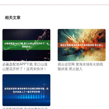
相关文章
必赢盘配资APP下载 里口山漫
易云达官网 黄海水域有火箭残
山繁花开炸了！这周末快冲！
骸掉落 禁止驶入
金风配资官网 善讲故事的马伯