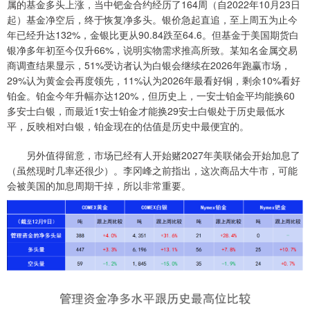
属的基金多头上涨，当中钯金合约经历了164周（自2022年10月23日
起）基金净空后，终于恢复净多头。银价急起直追，至上周五为止今
年已经升达132%，金银比更从90.84跌至64.6。但基金于美国期货白
银净多年初至今仅升66%，说明实物需求推高所致。某知名金属交易
商调查结果显示，51%受访者认为白银会继续在2026年跑赢市场，
29%认为黄金会再度领先，11%认为2026年最看好铜，剩余10%看好
铂金。铂金今年升幅亦达120%，但历史上，一安士铂金平均能换60
多安士白银，而最近1安士铂金才能换29安士白银处于历史最低水
平，反映相对白银，铂金现在的估值是历史中最便宜的。
另外值得留意，市场已经有人开始赌2027年美联储会开始加息了
（虽然现时几率还很少）。李冈峰之前指出，这次商品大牛市，可能
会被美国的加息周期干掉，所以非常重要。