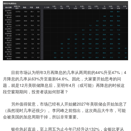
目前市场认为明年3月再降息的几率从两周前的44%升至47%；4
月降息的几率从63%升至最新64.6%。因此，大家要开始思考的问
题，就是12月美联储降息后，至明年4月（或可能）再降息的时候这
段空窗期期间，投资者该如何部署？
另外值得留意，市场已经有人开始赌2027年美联储会开始加息了
（虽然现时几率还很少）。李冈峰之前指出，这次商品大牛市，可能
会被美国的加息周期干掉，所以非常重要。
银价急起直追，至上周五为止今年已经升达132%，金银比更从