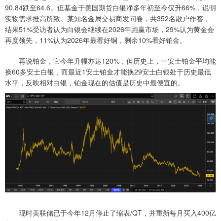
90.84跌至64.6。但基金于美国期货白银净多年初至今仅升66%，说明
实物需求推高所致。某知名金属交易商发问卷，共352名散户作答，
结果51%受访者认为白银会继续在2026年跑赢市场，29%认为黄金会
再度领先，11%认为2026年最看好铜，剩余10%看好铂金。
再说铂金，它今年升幅亦达120%，但历史上，一安士铂金平均能
换60多安士白银，而最近1安士铂金才能换29安士白银处于历史最低
水平，反映相对白银，铂金现在的估值是历史中最便宜的。
现时美联储已于今年12月停止了缩表/QT，并重新每月买入400亿