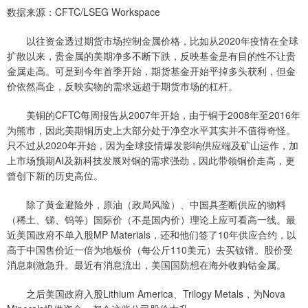
数据来源：CFTC/LSEG Workspace
以往资金透过期货市场控制金属价格，比如从2020年疫情在全球
扩散以来，贵金属的美期净多不断下跌，反映基金是有目的性不让贵
金属走高。可是到今年首季开始，期货基金开始平掉多头获利，但金
价依然高企，反映实物的需求远超于期货市场的杠杆。
美铜的CFTC每周报告从2007年开始，由于铜于2008年至2016年
为熊市，因此美期铜历史上大部分处于净空水平其实并不值得奇怪。
只不过从2020年开始，因为全球疫情爆发影响供应端及矿山运作，加
上市场预期AI及新科技发展对铜的需求强劲，因此带领铜价走高，更
曾创下新的历史高位。
除了黄金避险外，原油（政局风险）、中国具垄断供应的物料
（稀土、锑、钨等）国际价（不是国内价）理论上应可看高一线。最
近美国政府不单入股MP Materials，还和他们签了10年供应合约，以
高于中国售价近一倍为地板价（每公斤110美元）去买钕镨。股价受
消息刺激急升。最近有消息流出，美国国防想在海外收购钴金属。
之后美国政府入股Lithium America、Trilogy Metals，为Nova