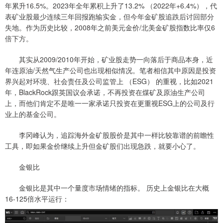
年累升16.5%。2023年全年累积上升了13.2% （2022年+6.4%），代
表矿业股最少连续三年回报跑输实金，但今年金矿股追跌后讨回部分
失地。作为历史比较，2008年之前美元金价/北美金矿股指数比率仅6
倍下方。
其实从2009/2010年开始，矿业股走势一向落后于商品本身，近
年连原油/天然气生产公司也出现相似情况。笔者相信其中原因是投资
界兴起对环境、社会责任及公司监管上 （ESG） 的重视，比如2021
年，BlackRock跟英国议会承诺，不再投资在煤矿及原油生产公司
上，而他们肯定不是唯一一家承诺只投资在更重视ESG上的公司及行
业上的基金公司。
李冈峰认为，追踪海外金矿股股价是其中一样比较靠谱的前瞻性
工具，即如果金价继续上升但金矿股们出现急跌，就要小心了。
金银比
金银比是其中一个量度市场情绪的指标。 历史上金银比在大概
16-125倍水平运行：