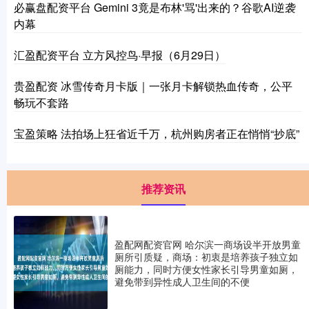
必赢盘配资平台 Gemini 3竟是布林'骂'出来的？谷歌AI逆袭
内幕
汇盈配资平台 立方风控鸟·早报（6月29日）
贵盈配资 冰雪传奇月卡版｜一张月卡解锁热血传奇，公平
畅玩不套路
宝盈策略 法拍场上狂省近千万，杭州购房者正在悄悄“抄底”
推荐资讯
盈配网配资官网 哈尔滨一商场设半开放男童
厕所引质疑，商场：初衷是培养孩子独立如
厕能力，同时方便女性家长引导男童如厕，
避免带到异性成人卫生间的不便