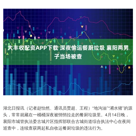
湖北日报讯（记者赵怡然、通讯员贾超、王程）“地沟油”“潲水猪”的源
头，常常就藏在一桶桶深夜被悄悄拉走的餐厨垃圾里。4月14日晚，
襄阳市城管执法委古城片区指挥部联合古城街道综合执法中心在夜间
巡查中，连续查获两起私自收运餐厨垃圾的违法行为。