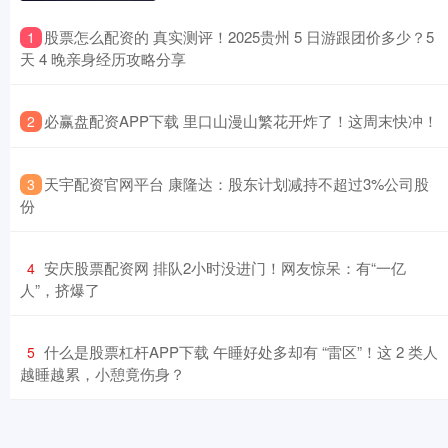
​股票怎么配资的 真实测评！2025贵州 5 日游跟团价多少？5
1
天 4 晚亲身经历攻略分享
​必赢盘配资APP下载 里口山漫山繁花开炸了！这周末快冲！
2
​天宇配资官网平台 康隆达：股东计划减持不超过3%公司股
3
份
​安庆股票配资网 排队2小时没进门！网友惊呆：有“一亿
4
人”，挤爆了
​什么是股票杠杆APP下载 午睡好处多却有 “雷区”！这 2 类人
5
越睡越累，小憩竟伤身？