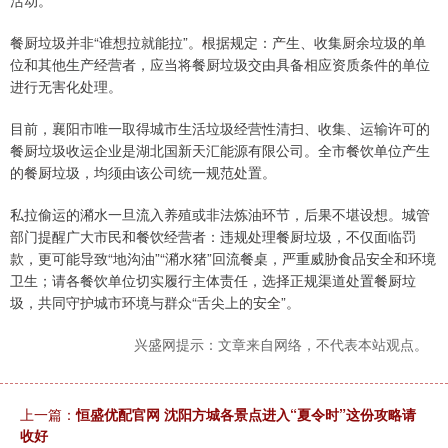
活动。
餐厨垃圾并非“谁想拉就能拉”。根据规定：产生、收集厨余垃圾的单
位和其他生产经营者，应当将餐厨垃圾交由具备相应资质条件的单位
进行无害化处理。
目前，襄阳市唯一取得城市生活垃圾经营性清扫、收集、运输许可的
餐厨垃圾收运企业是湖北国新天汇能源有限公司。全市餐饮单位产生
的餐厨垃圾，均须由该公司统一规范处置。
私拉偷运的潲水一旦流入养殖或非法炼油环节，后果不堪设想。城管
部门提醒广大市民和餐饮经营者：违规处理餐厨垃圾，不仅面临罚
款，更可能导致“地沟油”“潲水猪”回流餐桌，严重威胁食品安全和环境
卫生；请各餐饮单位切实履行主体责任，选择正规渠道处置餐厨垃
圾，共同守护城市环境与群众“舌尖上的安全”。
兴盛网提示：文章来自网络，不代表本站观点。
上一篇：
恒盛优配官网 沈阳方城各景点进入“夏令时”这份攻略请
收好