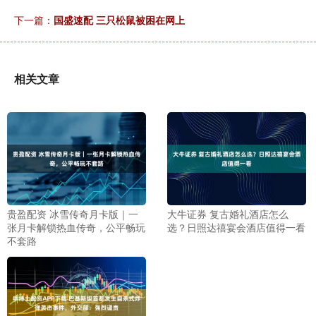
下一篇：
国盛速配 三只松鼠被困在网上
相关文章
贵盈配资 冰雪传奇月卡版｜一
大牛证券 复古婚礼酒店怎么
张月卡解锁热血传奇，公平畅玩
选？日照达禧宴会酒店值得一看
不套路