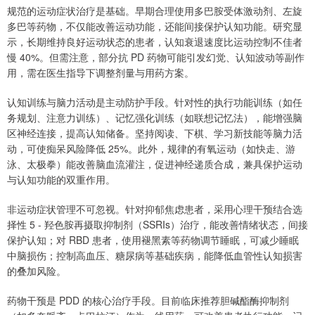
规范的运动症状治疗是基础。早期合理使用多巴胺受体激动剂、左旋
多巴等药物，不仅能改善运动功能，还能间接保护认知功能。研究显
示，长期维持良好运动状态的患者，认知衰退速度比运动控制不佳者
慢 40%。但需注意，部分抗 PD 药物可能引发幻觉、认知波动等副作
用，需在医生指导下调整剂量与用药方案。
认知训练与脑力活动是主动防护手段。针对性的执行功能训练（如任
务规划、注意力训练）、记忆强化训练（如联想记忆法），能增强脑
区神经连接，提高认知储备。坚持阅读、下棋、学习新技能等脑力活
动，可使痴呆风险降低 25%。此外，规律的有氧运动（如快走、游
泳、太极拳）能改善脑血流灌注，促进神经递质合成，兼具保护运动
与认知功能的双重作用。
非运动症状管理不可忽视。针对抑郁焦虑患者，采用心理干预结合选
择性 5 - 羟色胺再摄取抑制剂（SSRIs）治疗，能改善情绪状态，间接
保护认知；对 RBD 患者，使用褪黑素等药物调节睡眠，可减少睡眠
中脑损伤；控制高血压、糖尿病等基础疾病，能降低血管性认知损害
的叠加风险。
药物干预是 PDD 的核心治疗手段。目前临床推荐胆碱酯酶抑制剂