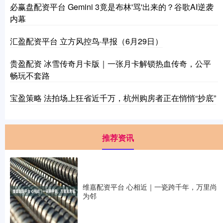
必赢盘配资平台 Gemini 3竟是布林'骂'出来的？谷歌AI逆袭
内幕
汇盈配资平台 立方风控鸟·早报（6月29日）
贵盈配资 冰雪传奇月卡版｜一张月卡解锁热血传奇，公平
畅玩不套路
宝盈策略 法拍场上狂省近千万，杭州购房者正在悄悄“抄底”
推荐资讯
维嘉配资平台 心相近｜一瓷跨千年，万里尚
为邻