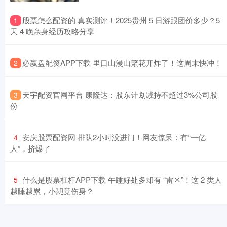
​股票怎么配资的 真实测评！2025贵州 5 日游跟团价多少？5
1
天 4 晚亲身经历攻略分享
​必赢盘配资APP下载 里口山漫山繁花开炸了！这周末快冲！
2
​天宇配资官网平台 康隆达：股东计划减持不超过3%公司股
3
份
​安庆股票配资网 排队2小时没进门！网友惊呆：有“一亿
4
人”，挤爆了
​什么是股票杠杆APP下载 午睡好处多却有 “雷区”！这 2 类人
5
越睡越累，小憩竟伤身？