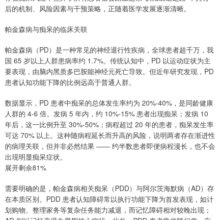
后的机制、风险因素与干预策略，正随着医学发展逐渐清晰。
帕金森病与痴呆的临床关联
帕金森病（PD）是一种常见的神经退行性疾病，全球患者超千万，我
国 65 岁以上人群患病率约 1.7%。传统认知中，PD 以运动症状为主
要表现，由脑内黑质多巴胺能神经元死亡导致。但近年研究发现，PD
患者认知功能下降的比例远高于普通人群。
数据显示，PD 患者中痴呆的总体发生率约为 20%-40%，是同龄健康
人群的 4-6 倍。发病 5 年内，约 10%-15% 患者出现痴呆；发病 10
年后，这一比例升至 30%-50%；病程超过 20 年的患者，痴呆发生率
可达 70% 以上。这种随病程延长而升高的风险，说明两者存在渐进性
的病理关联，但并非必然结果 —— 约半数患者即便病程漫长，也不会
出现明显痴呆症状。
展开剩余81%
需要明确的是，帕金森病相关痴呆（PDD）与阿尔茨海默病（AD）存
在本质区别。PDD 患者认知障碍常以执行功能下降为首发表现，如计
划购物、整理家务等复杂任务能力减退，而记忆障碍相对较晚出现；