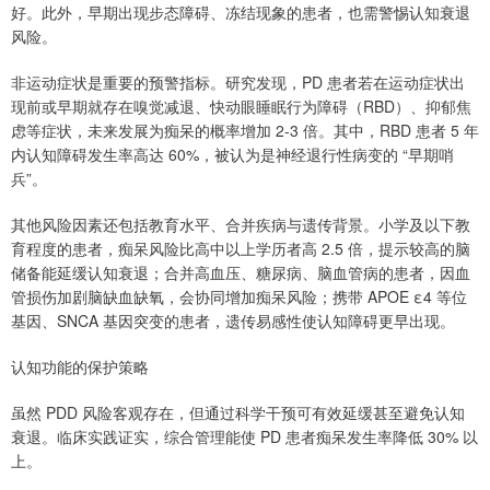
好。此外，早期出现步态障碍、冻结现象的患者，也需警惕认知衰退
风险。
非运动症状是重要的预警指标。研究发现，PD 患者若在运动症状出
现前或早期就存在嗅觉减退、快动眼睡眠行为障碍（RBD）、抑郁焦
虑等症状，未来发展为痴呆的概率增加 2-3 倍。其中，RBD 患者 5 年
内认知障碍发生率高达 60%，被认为是神经退行性病变的 “早期哨
兵”。
其他风险因素还包括教育水平、合并疾病与遗传背景。小学及以下教
育程度的患者，痴呆风险比高中以上学历者高 2.5 倍，提示较高的脑
储备能延缓认知衰退；合并高血压、糖尿病、脑血管病的患者，因血
管损伤加剧脑缺血缺氧，会协同增加痴呆风险；携带 APOE ε4 等位
基因、SNCA 基因突变的患者，遗传易感性使认知障碍更早出现。
认知功能的保护策略
虽然 PDD 风险客观存在，但通过科学干预可有效延缓甚至避免认知
衰退。临床实践证实，综合管理能使 PD 患者痴呆发生率降低 30% 以
上。