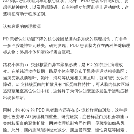
AD 则以记忆衰退为早期核心症状。此外，PDD 患者常伴随幻觉、妄
想等精神症状，以及睡眠障碍、自主神经功能紊乱等非运动症状，这
些特征有助于临床鉴别。
认知衰退的病理根源
PD 患者认知功能下降的核心原因是脑内多系统的病理损伤，而非单
一多巴胺能神经元缺失。研究发现，PDD 患者脑内存在两种关键病理
标志物：路易小体和淀粉样蛋白沉积。
路易小体由 α- 突触核蛋白异常聚集形成，是 PD 的特征性病理改
变。在单纯运动症状期，路易小体主要分布于黑质等运动相关脑区；
当病变累及前额叶、颞叶、海马等认知相关脑区时，就可能引发认知
障碍。α-突触核蛋白的扩散具有 “朊蛋白样特性”，可从脑内低位区域
逐渐蔓延至高位认知中枢，这解释了为何认知衰退多发生于运动症状
出现多年后。
同时，约 40% 的 PDD 患者脑内还存在 β- 淀粉样蛋白斑块，这种标
志性改变与 AD 病理机制重叠。研究证实，淀粉样蛋白沉积会加速 α-
突触核蛋白的聚集扩散，两种病理机制协同作用，显著增加痴呆风
险。此外，脑内胆碱能神经元减少、脑血管病变、慢性炎症等因素，