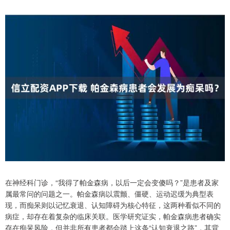
在神经科门诊，“我得了帕金森病，以后一定会变傻吗？”是患者及家
属最常问的问题之一。帕金森病以震颤、僵硬、运动迟缓为典型表
现，而痴呆则以记忆衰退、认知障碍为核心特征，这两种看似不同的
病症，却存在着复杂的临床关联。医学研究证实，帕金森病患者确实
存在痴呆风险，但并非所有患者都会踏上这条“认知衰退之路”，其背