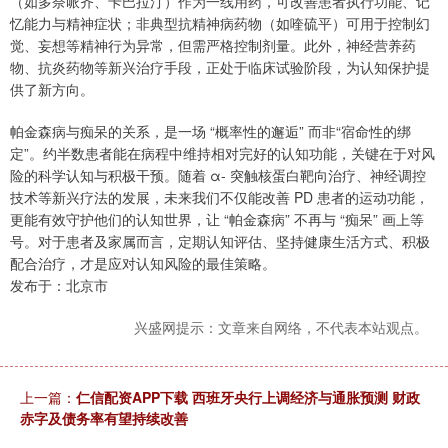
（如多奈哌齐、卡巴拉汀）作为一线用药，可改善患者执行功能、记
忆能力与精神症状；非典型抗精神病药物（如喹硫平）可用于控制幻
觉、妄想等精神行为异常，但需严格控制剂量。此外，神经营养药
物、抗炎药物等新兴治疗手段，正处于临床试验阶段，为认知保护提
供了新方向。
帕金森病与痴呆的关系，是一场 “概率性的邂逅” 而非“宿命性的绑
定”。约半数患者能在病程中维持相对完好的认知功能，关键在于对风
险的科学认知与积极干预。随着 α- 突触核蛋白靶向治疗、神经调控
技术等新兴疗法的发展，未来我们不仅能改善 PD 患者的运动功能，
更能有效守护他们的认知世界，让 “帕金森病” 不再与 “痴呆” 画上等
号。对于患者及家属而言，定期认知评估、坚持健康生活方式、积极
配合治疗，才是应对认知风险的最佳策略。
发布于：北京市
兴盛网提示：文章来自网络，不代表本站观点。
上一篇：
仁信配资APP下载 西班牙央行上调经济与通胀预测 财政
赤字及债务率有望持续改善