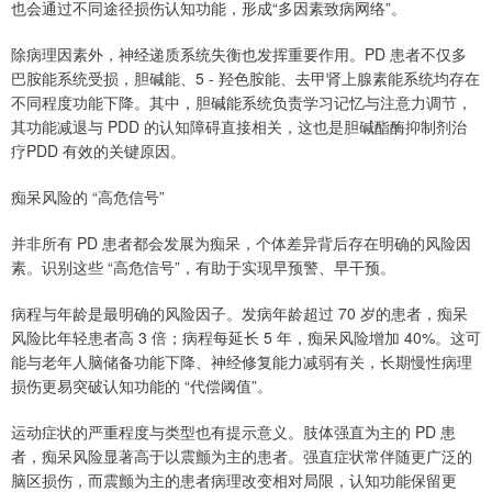
也会通过不同途径损伤认知功能，形成“多因素致病网络”。
除病理因素外，神经递质系统失衡也发挥重要作用。PD 患者不仅多
巴胺能系统受损，胆碱能、5 - 羟色胺能、去甲肾上腺素能系统均存在
不同程度功能下降。其中，胆碱能系统负责学习记忆与注意力调节，
其功能减退与 PDD 的认知障碍直接相关，这也是胆碱酯酶抑制剂治
疗PDD 有效的关键原因。
痴呆风险的 “高危信号”
并非所有 PD 患者都会发展为痴呆，个体差异背后存在明确的风险因
素。识别这些 “高危信号”，有助于实现早预警、早干预。
病程与年龄是最明确的风险因子。发病年龄超过 70 岁的患者，痴呆
风险比年轻患者高 3 倍；病程每延长 5 年，痴呆风险增加 40%。这可
能与老年人脑储备功能下降、神经修复能力减弱有关，长期慢性病理
损伤更易突破认知功能的 “代偿阈值”。
运动症状的严重程度与类型也有提示意义。肢体强直为主的 PD 患
者，痴呆风险显著高于以震颤为主的患者。强直症状常伴随更广泛的
脑区损伤，而震颤为主的患者病理改变相对局限，认知功能保留更