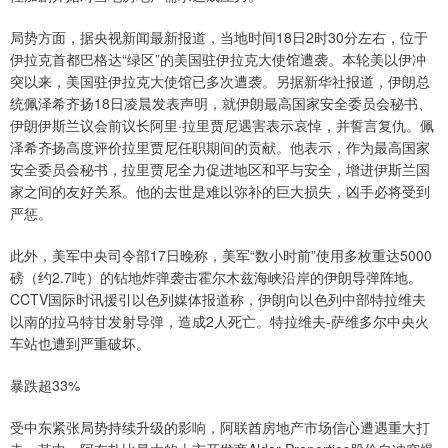
局势方面，据央视新闻最新报道，当地时间18日2时30分左右，位于
伊拉克首都巴格达“绿区”的美国驻伊拉克大使馆遭袭。本轮美以伊冲
突以来，美国驻伊拉克大使馆已多次遭袭。另据新华社报道，伊朗总
统佩泽希齐扬18日凌晨发表声明，就伊朗最高国家安全委员会秘书、
伊朗伊斯兰议会前议长阿里·拉里贾尼遇害表示哀悼，并誓言复仇。佩
泽希齐扬高度评价拉里贾尼任职期间的贡献。他表示，作为最高国家
安全委员会秘书，拉里贾尼全力促进地区和平与安全，增进伊斯兰国
家之间的友好关系。他的去世是难以弥补的巨大损失，凶手必将受到
严惩。
此外，美军中央司令部17日晚称，美军“数小时前”使用多枚重达5000
磅（约2.7吨）的钻地炸弹袭击霍尔木兹海峡沿岸的伊朗导弹阵地。
CCTV国际时讯援引以色列媒体报道称，伊朗向以色列中部特拉维夫
以南的拉马特甘发射导弹，造成2人死亡。特拉维夫-萨维多尔中央火
车站也遭到严重破坏。
暴跌超33%
受中东紧张局势持续升级的影响，阿联酋房地产市场信心遭遇重大打