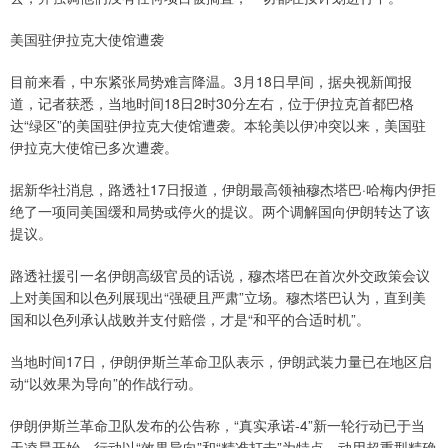
美国驻伊拉克大使馆遭袭
目前来看，中东紧张局势难言降温。3月18日早间，据央视新闻报
道，记者获悉，当地时间18日2时30分左右，位于伊拉克首都巴格
达“绿区”的美国驻伊拉克大使馆遭袭。本轮美以伊冲突以来，美国驻
伊拉克大使馆已多次遭袭。
据新华社消息，路透社17日报道，伊朗最高领袖穆杰塔巴·哈梅内伊拒
绝了一项同美国缓和局势或停火的提议。两个调解国向伊朗转达了该
提议。
路透社援引一名伊朗高级官员的话说，穆杰塔巴在首次外交政策会议
上对美国和以色列展现出“强硬且严肃”立场。穆杰塔巴认为，直到美
国和以色列承认战败并支付赔偿，才是“和平的合适时机”。
当地时间17日，伊朗伊斯兰革命卫队表示，伊朗武装力量已在地区启
动“以效果为导向”的作战行动。
伊朗伊斯兰革命卫队发布的公告称，“真实承诺-4”新一轮行动已于当
天凌晨开始，行动以“效果导向”和“精准打击”为特点，动用超重型精确