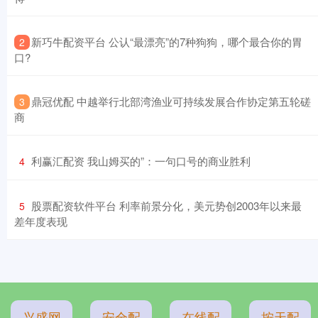
​新巧牛配资平台 公认“最漂亮”的7种狗狗，哪个最合你的胃
2
口?
​鼎冠优配 中越举行北部湾渔业可持续发展合作协定第五轮磋
3
商
​利赢汇配资 我山姆买的”：一句口号的商业胜利
4
​股票配资软件平台 利率前景分化，美元势创2003年以来最
5
差年度表现
兴盛网
安全配
在线配
按天配