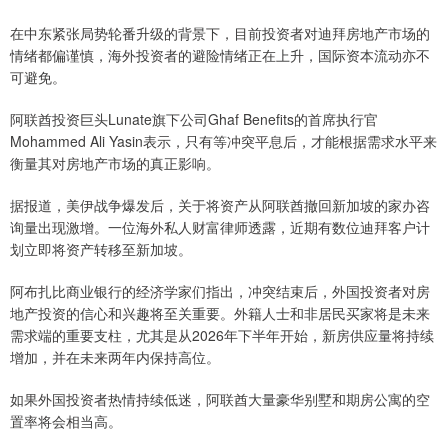
在中东紧张局势轮番升级的背景下，目前投资者对迪拜房地产市场的
情绪都偏谨慎，海外投资者的避险情绪正在上升，国际资本流动亦不
可避免。
阿联酋投资巨头Lunate旗下公司Ghaf Benefits的首席执行官
Mohammed Ali Yasin表示，只有等冲突平息后，才能根据需求水平来
衡量其对房地产市场的真正影响。
据报道，美伊战争爆发后，关于将资产从阿联酋撤回新加坡的家办咨
询量出现激增。一位海外私人财富律师透露，近期有数位迪拜客户计
划立即将资产转移至新加坡。
阿布扎比商业银行的经济学家们指出，冲突结束后，外国投资者对房
地产投资的信心和兴趣将至关重要。外籍人士和非居民买家将是未来
需求端的重要支柱，尤其是从2026年下半年开始，新房供应量将持续
增加，并在未来两年内保持高位。
如果外国投资者热情持续低迷，阿联酋大量豪华别墅和期房公寓的空
置率将会相当高。