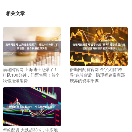
相关文章
满瑞网官网 上海迪士尼爆了！
倍顺网配资官网 金字火腿“跨
排队100分钟，门票售罄！首个
界”造芯背后，隐现福建富商郑
秋假拉爆消费
庆昇的资本阳谋
华屹配资 大跌超33%，中东地