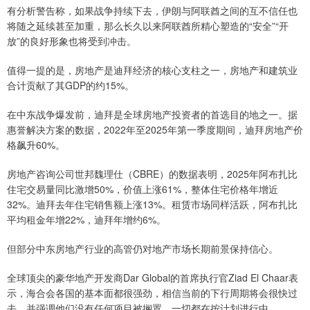
有分析警告称，如果战争持续下去，伊朗与阿联酋之间的互不信任也
将随之延续甚至加重，那么长久以来阿联酋所精心塑造的“安全”“开
放”的良好形象也将受到冲击。
值得一提的是，房地产是迪拜经济的核心支柱之一，房地产和建筑业
合计贡献了其GDP的约15%。
在中东战争爆发前，迪拜是全球房地产投资者的首选目的地之一。据
惠誉解决方案的数据，2022年至2025年第一季度期间，迪拜房地产价
格飙升60%。
房地产咨询公司世邦魏理仕（CBRE）的数据表明，2025年阿布扎比
住宅交易量同比激增50%，价值上涨61%，整体住宅价格年增近
32%。迪拜去年住宅销售额上涨13%。租赁市场同样活跃，阿布扎比
平均租金年增22%，迪拜年增约6%。
但部分中东房地产行业的高管仍对地产市场长期前景保持信心。
全球顶尖的豪华地产开发商Dar Global的首席执行官Ziad El Chaar表
示，海合会各国的基本面都很强劲，相信当前的下行周期将会很快过
去，并强调他们没有任何项目被搁置，一切都在按计划进行中。