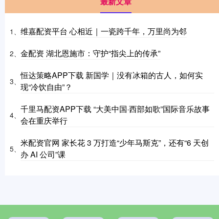
最新文章
维嘉配资平台 心相近｜一瓷跨千年，万里尚为邻
1、
金配资 湖北恩施市：守护“指尖上的传承”
2、
恒达策略APP下载 新国学｜没有冰箱的古人，如何实
3、
现“冷饮自由”？
千里马配资APP下载 “大美中国·西部如歌”国际音乐故事
4、
会在重庆举行
米配资官网 家长花 3 万打造“少年马斯克”，还有“6 天创
5、
办 AI 公司”课