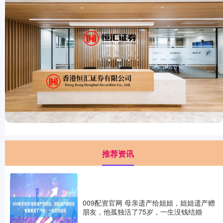
推荐资讯
009配资官网 母亲遗产给姐姐，姐姐遗产赠
朋友，他孤独活了75岁，一生没钱结婚